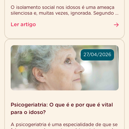
O isolamento social nos idosos é uma ameaça
silenciosa e, muitas vezes, ignorada. Segundo a
Organização Mundial da Saúde, um quarto dos
Ler artigo
idosos […]
27/04/2026
Psicogeriatria: O que é e por que é vital
para o idoso?
A psicogeriatria é uma especialidade de que se