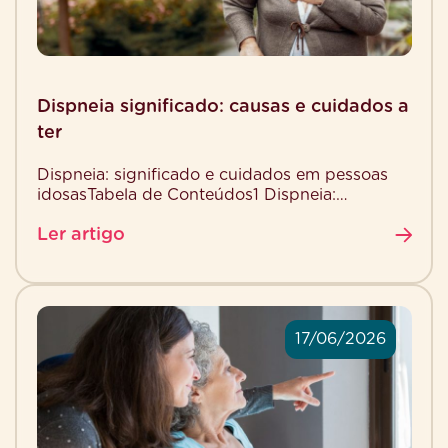
Dispneia significado: causas e cuidados a
ter
Dispneia: significado e cuidados em pessoas
idosasTabela de Conteúdos1 Dispneia:
significado e cuidados em pessoas idosas2
Ler artigo
Qual é o significado de dispneia?3 Como […]
17/06/2026