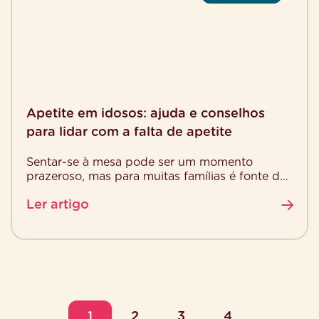
Apetite em idosos: ajuda e conselhos
para lidar com a falta de apetite
Sentar-se à mesa pode ser um momento
prazeroso, mas para muitas famílias é fonte de
angústia. A falta de apetite em idosos, também
Ler artigo
[…]
1
2
3
4