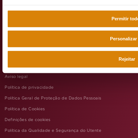
emeisportuga
Permitir tod
Personalizar
Web grupo
emeis
Rejeitar
Aviso legal
Política de privacidade
Política Geral de Proteção de Dados Pessoais
Política de Cookies
Definições de cookies
Política da Qualidade e Segurança do Utente