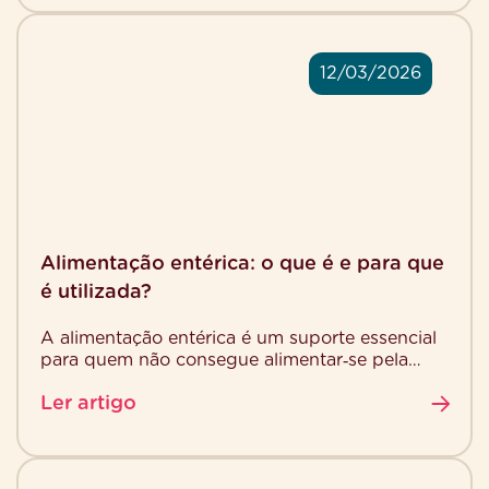
12/03/2026
Alimentação entérica: o que é e para que
é utilizada?
A alimentação entérica é um suporte essencial
para quem não consegue alimentar‑se pela
boca de forma segura ou suficiente. Esta forma
Ler artigo
de nutrição […]