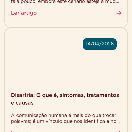
fala pouco, embora este cenário esteja a mudar
rapidamente. Cada vez mais famílias e
Ler artigo
cuidadores […]
14/04/2026
Disartria: O que é, sintomas, tratamentos
e causas
A comunicação humana é mais do que trocar
palavras; é um vínculo que nos identifica e nos
confere autonomia. No entanto, durante a […]