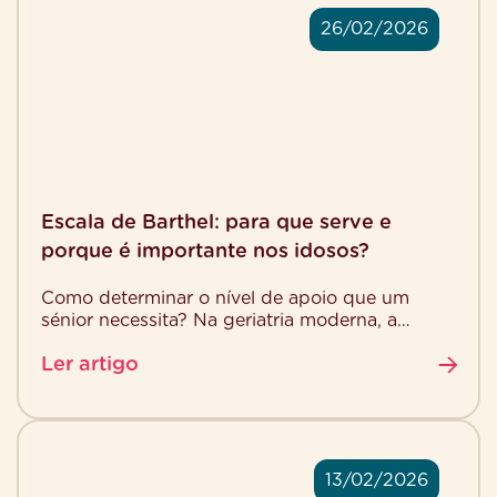
26/02/2026
Escala de Barthel: para que serve e
porque é importante nos idosos?
Como determinar o nível de apoio que um
sénior necessita? Na geriatria moderna, a
Escala de Barthel, ou Índice de Barthel (IB), é
Ler artigo
[…]
13/02/2026