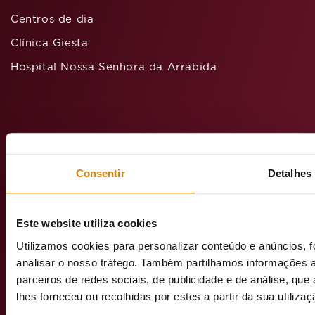
Centros de dia
Clínica Giesta
Hospital Nossa Senhora da Arrábida
Avenida
D. João
Consentir
Detalhes
II, Lt.
1.022.1D –
12 – 2º
Este website utiliza cookies
Andar
1990-091
Utilizamos cookies para personalizar conteúdo e anúncios, f
Lisboa
analisar o nosso tráfego. Também partilhamos informações a
parceiros de redes sociais, de publicidade e de análise, q
lhes forneceu ou recolhidas por estes a partir da sua utiliza