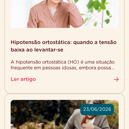
Hipotensão ortostática: quando a tensão
baixa ao levantar-se
A hipotensão ortostática (HO) é uma situação
frequente em pessoas idosas, embora possa
ser perigosa. É definida como a descida brusca
Ler artigo
da tensão […]
23/06/2026