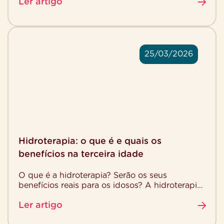
Ler artigo
25/03/2026
Hidroterapia: o que é e quais os
benefícios na terceira idade
O que é a hidroterapia? Serão os seus
benefícios reais para os idosos? A hidroterapia
é frequentemente associada ao relaxamento e
Ler artigo
ao lazer […]