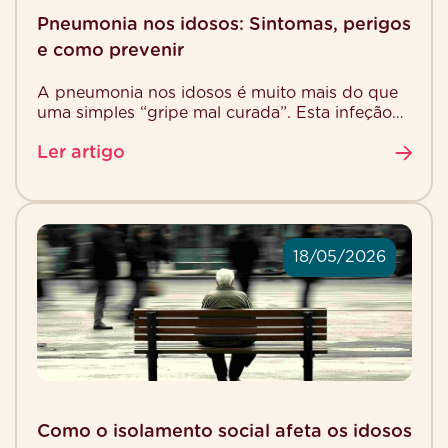
Pneumonia nos idosos: Sintomas, perigos
e como prevenir
A pneumonia nos idosos é muito mais do que
uma simples “gripe mal curada”. Esta infeção
pulmonar, que pode ser causada por bactérias,
Ler artigo
[…]
18/05/2026
Como o isolamento social afeta os idosos