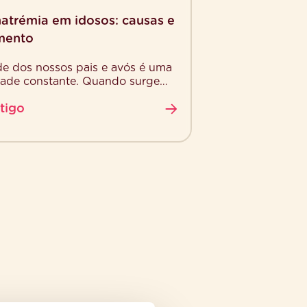
atrémia em idosos: causas e
mento
e dos nossos pais e avós é uma
dade constante. Quando surgem
ções no comportamento, no
rtigo
ou na vitalidade, é natural […]