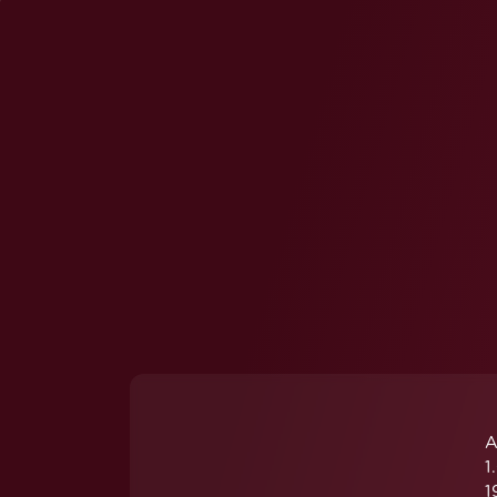
Avenida D. João II, Lt. 1.022.1D – 12 
2º Andar 1990-091 Lisboa