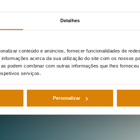
saudável para idosos
A alimentação saudável para idosos é
Detalhes
de extrema importância, assim como
uma boa alimentação ao longo de toda
Ler artigo
a vida. Sem dúvida, uma […]
onalizar conteúdo e anúncios, fornecer funcionalidades de redes
informações acerca da sua utilização do site com os nossos pa
ue as podem combinar com outras informações que lhes forneceu 
respetivos serviços.
Personalizar