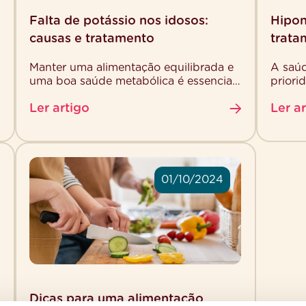
Falta de potássio nos idosos:
Hipon
causas e tratamento
trata
Manter uma alimentação equilibrada e
A saúd
uma boa saúde metabólica é essencial
priori
em todas as fases da vida,
altera
Ler artigo
Ler a
especialmente na terceira idade. Um
humor 
dos […]
01/10/2024
Dicas para uma alimentação