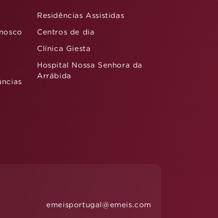
Residências Assistidas
nnosco
Centros de dia
Clínica Giesta
Hospital Nossa Senhora da
Arrábida
úncias
Web grupo
emeis