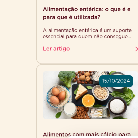
Alimentação entérica: o que é e
para que é utilizada?
A alimentação entérica é um suporte
essencial para quem não consegue
alimentar‑se pela boca de forma
Ler artigo
segura ou suficiente. Esta forma de
nutrição […]
15/10/2024
Alimentos com mais cálcio para