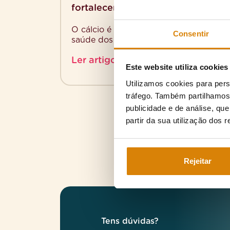
fortalecer os ossos
O cálcio é um mineral essencial para a
Consentir
saúde dos ossos e desempenha um
papel crucial em várias funções
Ler artigo
corporais. Adicionar alimentos com
Este website utiliza cookies
[…]
Utilizamos cookies para pers
tráfego. Também partilhamos 
publicidade e de análise, q
partir da sua utilização dos 
Rejeitar
Tens dúvidas?