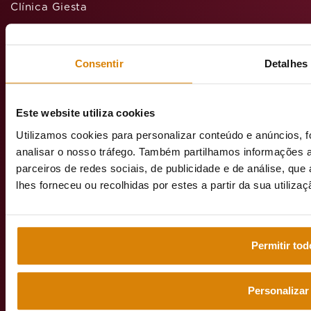
Clínica Giesta
Hospital Nossa Senhora da Arrábida
Consentir
Detalhes
Avenida
Este website utiliza cookies
D. João
Utilizamos cookies para personalizar conteúdo e anúncios, f
II, Lt.
analisar o nosso tráfego. Também partilhamos informações a
1.022.1D –
parceiros de redes sociais, de publicidade e de análise, q
12 – 2º
lhes forneceu ou recolhidas por estes a partir da sua utiliza
Andar
1990-091
Lisboa
Permitir tod
emeisportuga
Personalizar