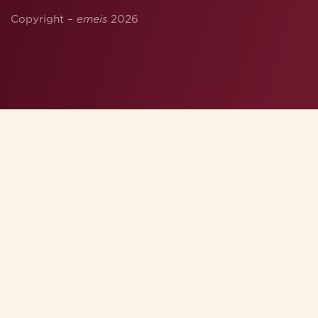
Copyright –
emeis
2026