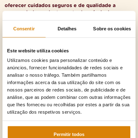
oferecer cuidados seguros e de qualidade a
pessoas independentemente dos níveis de
dependência, através da prevenção e da
promoção da saúde.
Consentir
Detalhes
Sobre os cookies
Apenas um desenvolvimento prudente, que concilie
crescimento e sustentabilidade, poderá dar a
emeis
Este website utiliza cookies
os meios para continuar a sua política da qualidade
Utilizamos cookies para personalizar conteúdo e
com os seus residentes e utentes.
anúncios, fornecer funcionalidades de redes sociais e
As pessoas que dependem dos nossos cuidados
analisar o nosso tráfego. Também partilhamos
necessitam de serenidade e estabilidade que só uma
informações acerca da sua utilização do site com os
política de longo prazo pode proporcionar.
nossos parceiros de redes sociais, de publicidade e de
análise, que as podem combinar com outras informações
Esta abordagem ética de desenvolvimento
que lhes forneceu ou recolhidas por estes a partir da sua
mobiliza todos os colaboradores da
emeis
no seu
utilização dos respetivos serviços.
trabalho junto dos residentes e utentes.
Permitir todos
A
emeis
está empenhado na Melhoria Contínua da