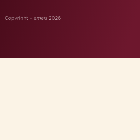
Copyright –
emeis
2026