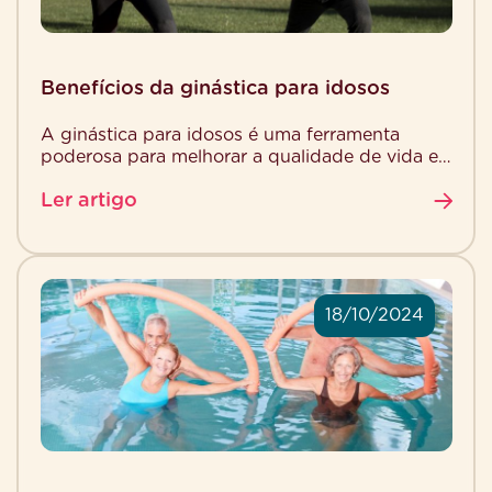
Benefícios da ginástica para idosos
A ginástica para idosos é uma ferramenta
poderosa para melhorar a qualidade de vida e
promover o bem-estar na terceira idade. Com o
Ler artigo
[…]
18/10/2024