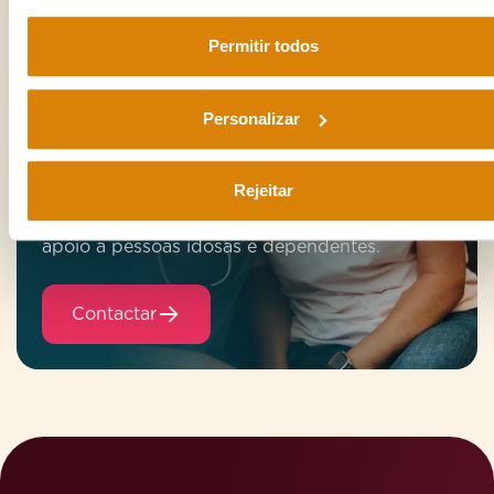
Tens dúvidas?
Permitir todos
Fale connosco
Personalizar
A emeis conta com as melhores equipas de
cuidados de demência, psicogeriatria ou
Rejeitar
dependência severa. Somos um grupo
especializado em cuidados personalizados e
apoio a pessoas idosas e dependentes.
Contactar