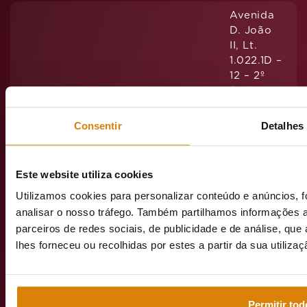
Avenida
D. João
II, Lt.
1.022.1D –
12 – 2º
Andar
1990-091
Lisboa
Consentir
Detalhes
Este website utiliza cookies
emeisportuga
Utilizamos cookies para personalizar conteúdo e anúncios, f
analisar o nosso tráfego. Também partilhamos informações a
parceiros de redes sociais, de publicidade e de análise, q
lhes forneceu ou recolhidas por estes a partir da sua utiliza
Web grupo
emeis
Permitir tod