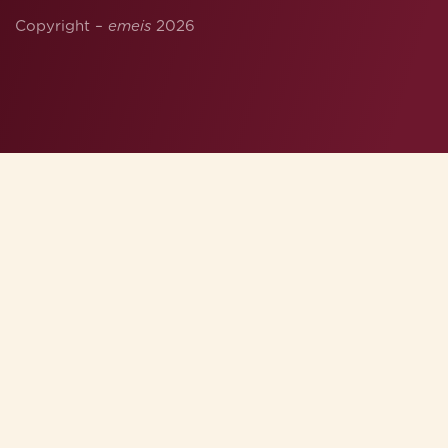
Copyright –
emeis
2026