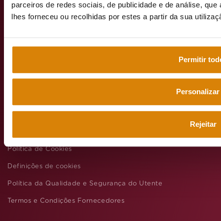
parceiros de redes sociais, de publicidade e de análise, q
lhes forneceu ou recolhidas por estes a partir da sua utiliza
Web grupo
emeis
Permitir tod
Personalizar
Aviso legal
Política de privacidade
Rejeitar
Política Geral de Proteção de Dados Pessoais
Política de Cookies
Definições de cookies
Política da Qualidade e Segurança do Utente
Termos e Condições Fornecedores