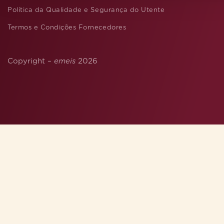
Política da Qualidade e Segurança do Utente
Termos e Condições Fornecedores
Copyright –
emeis
2026