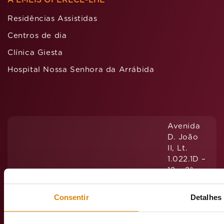
Residências Assistidas
Centros de dia
Clínica Giesta
Hospital Nossa Senhora da Arrábida
Avenida
D. João
II, Lt.
1.022.1D –
12 – 2º
Andar
1990-091
Consentir
Detalhes
Lisboa