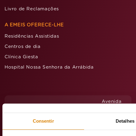
Livro de Reclamações
A EMEIS OFERECE-LHE
Residências Assistidas
Centros de dia
Clínica Giesta
Hospital Nossa Senhora da Arrábida
Avenida
D. João
II, Lt.
Consentir
Detalhes
1.022.1D –
12 – 2º
Andar