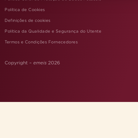
Política de Cookies
Definições de cookies
Política da Qualidade e Segurança do Utente
Termos e Condições Fornecedores
Copyright –
emeis
2026