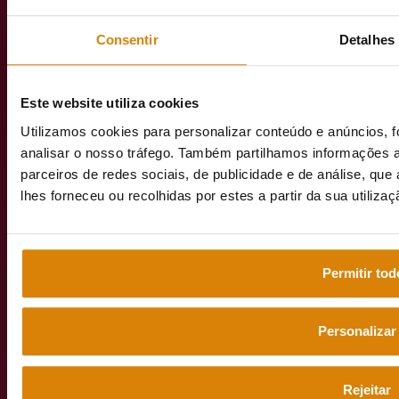
1990-091
Lisboa
Consentir
Detalhes
Este website utiliza cookies
emeisportuga
Utilizamos cookies para personalizar conteúdo e anúncios, f
analisar o nosso tráfego. Também partilhamos informações a
parceiros de redes sociais, de publicidade e de análise, q
lhes forneceu ou recolhidas por estes a partir da sua utiliza
Web grupo
emeis
Permitir tod
Aviso legal
Personalizar
Política de privacidade
Política Geral de Proteção de Dados Pessoais
Rejeitar