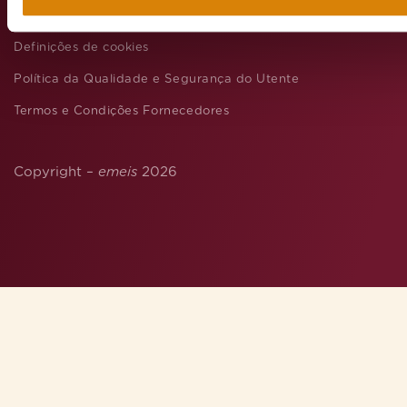
Política de Cookies
Definições de cookies
Política da Qualidade e Segurança do Utente
Termos e Condições Fornecedores
Copyright –
emeis
2026