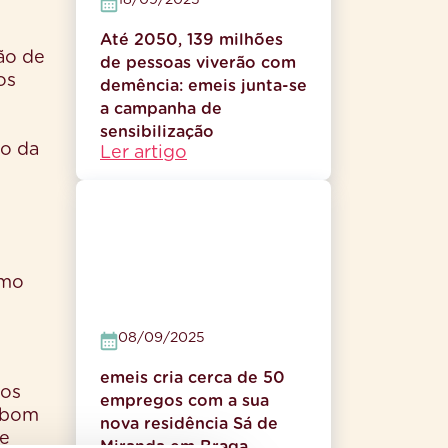
18/09/2025
Até 2050, 139 milhões
dão de
de pessoas viverão com
os
demência: emeis junta-se
a campanha de
sensibilização
ão da
Ler artigo
omo
08/09/2025
emeis cria cerca de 50
aos
empregos com a sua
m bom
nova residência Sá de
de
Miranda em Braga