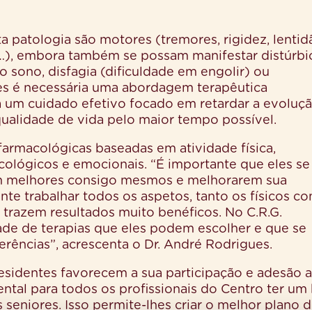
ta patologia são motores (tremores, rigidez, lenti
l…), embora também se possam manifestar distúrbi
do sono, disfagia (dificuldade em engolir) ou
tes é necessária uma abordagem terapêutica
ta um cuidado efetivo focado em retardar a evoluç
ualidade de vida pelo maior tempo possível.
o farmacológicas baseadas em atividade física,
cológicos e emocionais. “É importante que eles se
em melhores consigo mesmos e melhorarem sua
nte trabalhar todos os aspetos, tanto os físicos c
 trazem resultados muito benéficos. No C.R.G.
de de terapias que eles podem escolher e que se
rências”, acrescenta o Dr. André Rodrigues.
residentes favorecem a sua participação e adesão 
mental para todos os profissionais do Centro ter u
 seniores. Isso permite-lhes criar o melhor plano 