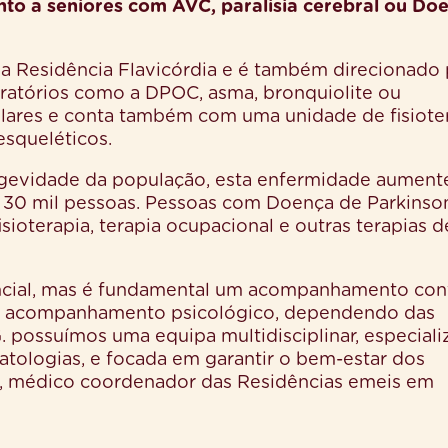
to a seniores com AVC, paralisia cerebral ou Do
om a Residência Flavicórdia e é também direcionado
ratórios como a DPOC, asma, bronquiolite ou
ulares e conta também com uma unidade de fisiote
esqueléticos.
gevidade da população, esta enfermidade aument
e 30 mil pessoas. Pessoas com Doença de Parkinso
ioterapia, terapia ocupacional e outras terapias d
ncial, mas é fundamental um acompanhamento con
l, e acompanhamento psicológico, dependendo das
 possuímos uma equipa multidisciplinar, especiali
ologias, e focada em garantir o bem-estar dos
s, médico coordenador das Residências emeis em