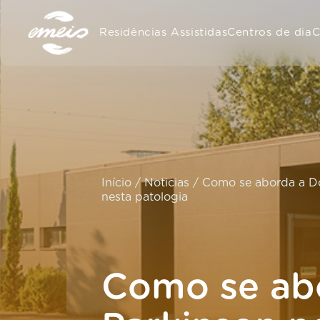
Residências Assistidas
Centros de dia
C
Início
/
Noticias
/
Como se aborda a Do
nesta patologia
Como se ab