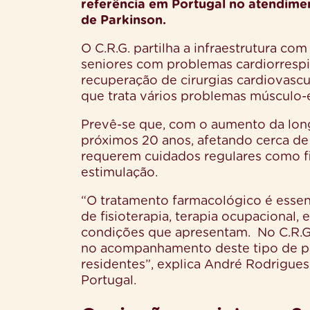
referência em Portugal no atendimen
de Parkinson.
O C.R.G. partilha a infraestrutura c
seniores com problemas cardiorrespi
recuperação de cirurgias cardiovasc
que trata vários problemas músculo-
Prevê-se que, com o aumento da lon
próximos 20 anos, afetando cerca d
requerem cuidados regulares como fis
estimulação.
“O tratamento farmacológico é esse
de fisioterapia, terapia ocupaciona
condições que apresentam. No C.R.G.
no acompanhamento deste tipo de pat
residentes”, explica André Rodrigue
Portugal.