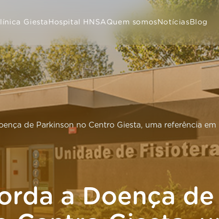
línica Giesta
Hospital HNSA
Quem somos
Notícias
Blog
ença de Parkinson no Centro Giesta, uma referência em 
orda a Doença de