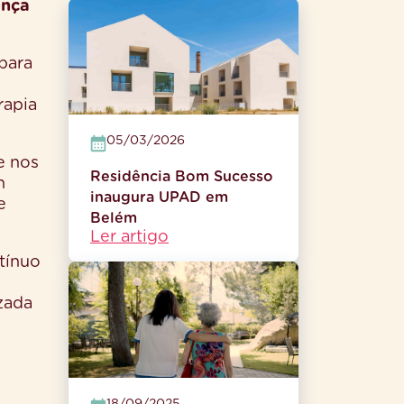
ença
 para
rapia
05/03/2026
e nos
Residência Bom Sucesso
n
inaugura UPAD em
e
Belém
Ler artigo
tínuo
zada