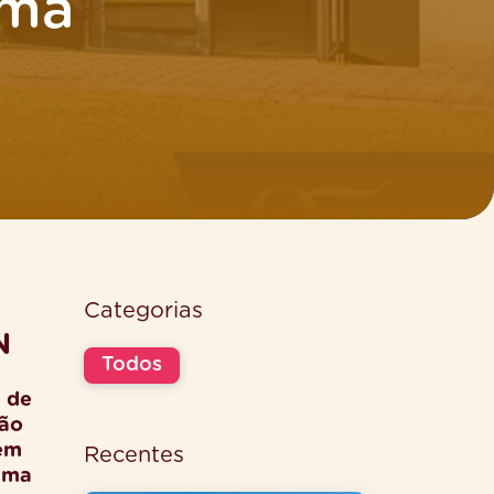
uma
Categorias
N
Todos
 de
são
 em
Recentes
 uma