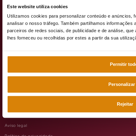
12 – 2º
Este website utiliza cookies
Andar
Utilizamos cookies para personalizar conteúdo e anúncios, f
1990-091
analisar o nosso tráfego. Também partilhamos informações a
Lisboa
parceiros de redes sociais, de publicidade e de análise, q
lhes forneceu ou recolhidas por estes a partir da sua utiliza
emeisportuga
Permitir tod
Personalizar
Web grupo
emeis
Rejeitar
Aviso legal