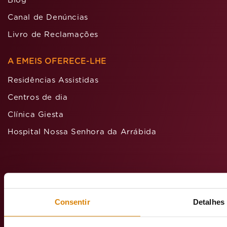
Blog
Canal de Denúncias
Livro de Reclamações
A EMEIS OFERECE-LHE
Residências Assistidas
Centros de dia
Clínica Giesta
Hospital Nossa Senhora da Arrábida
Avenida
D. João
Consentir
Detalhes
II, Lt.
1.022.1D –