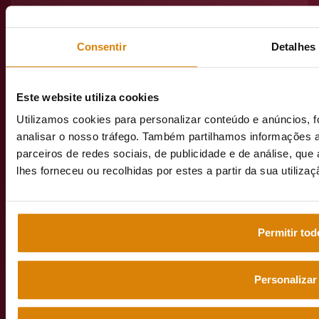
II, Lt.
1.022.1D –
12 – 2º
Consentir
Detalhes
Andar
1990-091
Lisboa
Este website utiliza cookies
Utilizamos cookies para personalizar conteúdo e anúncios, f
analisar o nosso tráfego. Também partilhamos informações a
parceiros de redes sociais, de publicidade e de análise, q
emeisportuga
lhes forneceu ou recolhidas por estes a partir da sua utiliza
Permitir tod
Web grupo
emeis
Personalizar