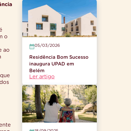
ância
é
m o
05/03/2026
e ao
m
Residência Bom Sucesso
inaugura UPAD em
Belém
 que
Ler artigo
ados
ente