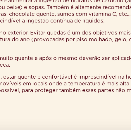
e-se aumentar a ingestão de hidratos de carbono (a
 ou peixe) e sopas. Também é altamente recomend
vas, chocolate quente, sumos com vitamina C, etc.…
ndível a ingestão contínua de líquidos;
no exterior. Evitar quedas é um dos objetivos mais
ltura do ano (provocadas por piso molhado, gelo,
 muito quente e após o mesmo deverão ser aplicad
seca;
, estar quente e confortável é imprescindível na h
emovíveis em locais onde a temperatura é mais alta
 possível, para proteger também essas partes não 