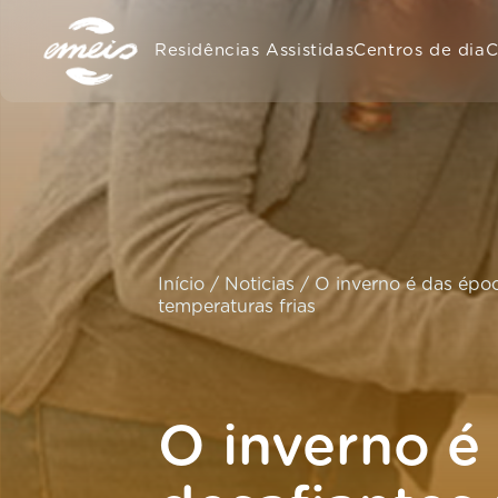
Residências Assistidas
Centros de dia
C
Início
/
Noticias
/
O inverno é das époc
temperaturas frias
O inverno é