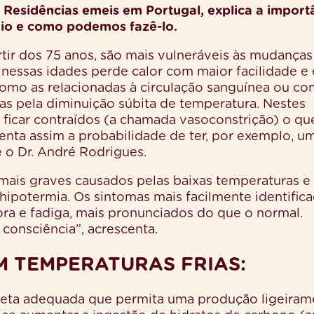
Residências emeis em Portugal, explica a import
io e como podemos fazê-lo.
rtir dos 75 anos, são mais vulneráveis às mudanças
 nessas idades perde calor com maior facilidade e 
 como as relacionadas à circulação sanguínea ou co
das pela diminuição súbita de temperatura. Nestes
 ficar contraídos (a chamada vasoconstrição) o qu
menta assim a probabilidade de ter, por exemplo, u
e o Dr. André Rodrigues.
mais graves causados pelas baixas temperaturas e
hipotermia. Os sintomas mais facilmente identific
tora e fadiga, mais pronunciados do que o normal.
consciência”, acrescenta.
M TEMPERATURAS FRIAS:
ieta adequada que permita uma produção ligeiram