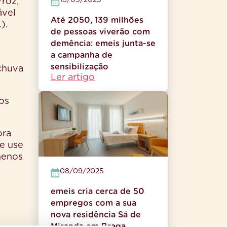
18/09/2025
rroz,
ável
Até 2050, 139 milhões
).
de pessoas viverão com
demência: emeis junta-se
a campanha de
sensibilização
 chuva
Ler artigo
os
ora
 e use
menos
08/09/2025
emeis cria cerca de 50
empregos com a sua
nova residência Sá de
Miranda em Braga